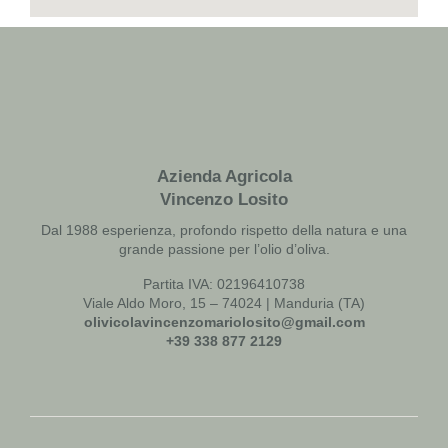
Azienda Agricola
Vincenzo Losito
Dal 1988 esperienza, profondo rispetto della natura e una
grande passione per l’olio d’oliva.
Partita IVA: 02196410738
Viale Aldo Moro, 15 – 74024 | Manduria (TA)
olivicolavincenzomariolosito@
gmail.com
+39 338 877 2129